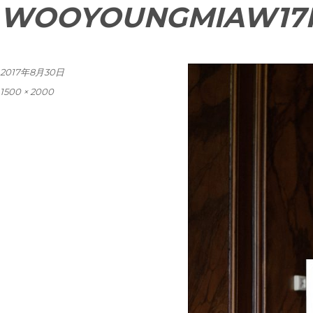
WOOYOUNGMIAW17F
投
2017年8月30日
稿
フ
1500 × 2000
日:
ル
サ
イ
ズ