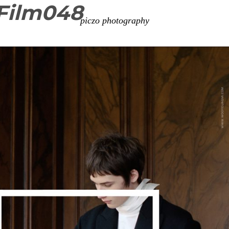
ilm048
piczo photography