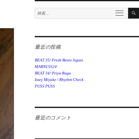
検
索:
最近の投稿
BEAT 35/ Fresh Beats Japan
MARNI SS24
BEAT 34/ Priya Ragu
Issey Miyake / Rhythm Check
PUSS PUSS
最近のコメント